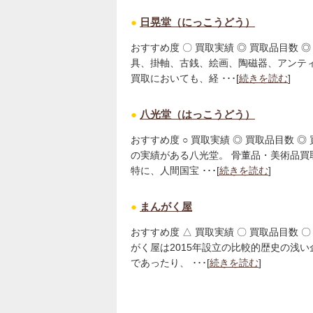
●
日晃堂（にっこうどう）
おすすめ度 〇 買取実績 ◎ 買取品目数 ◎
具、掛軸、古銭、絵画、陶磁器、アンテ
買取においても、経 ･･･[
続きを読む
]
●
八光堂（はっこうどう）
おすすめ度 ○ 買取実績 ◎ 買取品目数 ◎
の実績がある八光堂。 骨董品・美術品
特に、人間国宝 ･･･[
続きを読む
]
●
まんがく屋
おすすめ度 △ 買取実績 〇 買取品目数 〇
がく屋は2015年設立の比較的歴史の浅
であったり、 ･･･[
続きを読む
]