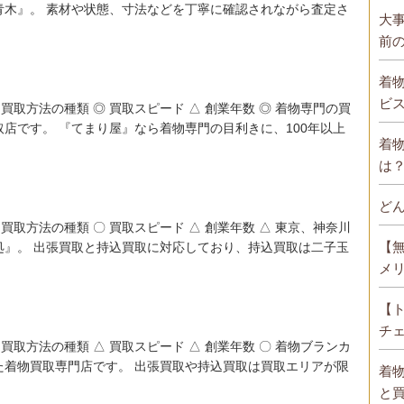
青木』。 素材や状態、寸法などを丁寧に確認されながら査定さ
大
前
着
ビ
 買取方法の種類 ◎ 買取スピード △ 創業年数 ◎ 着物専門の買
店です。 『てまり屋』なら着物専門の目利きに、100年以上
着
は
ど
 買取方法の種類 〇 買取スピード △ 創業年数 △ 東京、神奈川
【
処』。 出張買取と持込買取に対応しており、持込買取は二子玉
メ
【
チ
 買取方法の種類 △ 買取スピード △ 創業年数 〇 着物ブランカ
た着物買取専門店です。 出張買取や持込買取は買取エリアが限
着
と