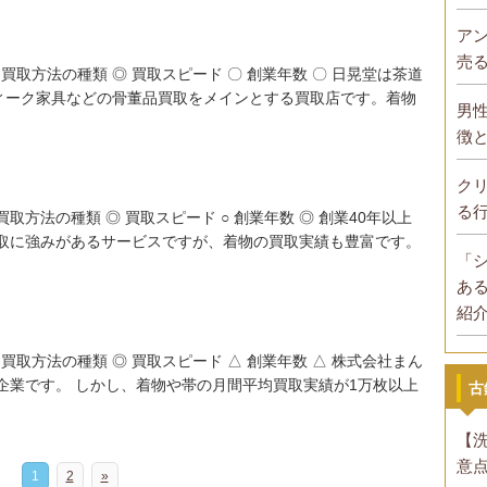
ア
売
 買取方法の種類 ◎ 買取スピード 〇 創業年数 〇 日晃堂は茶道
ィーク家具などの骨董品買取をメインとする買取店です。着物
男
徴
ク
る
 買取方法の種類 ◎ 買取スピード ○ 創業年数 ◎ 創業40年以上
買取に強みがあるサービスですが、着物の買取実績も豊富です。
「
あ
紹
 買取方法の種類 ◎ 買取スピード △ 創業年数 △ 株式会社まん
い企業です。 しかし、着物や帯の月間平均買取実績が1万枚以上
古
【
意
1
2
»