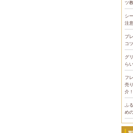
ツ
シ
注
プ
コ
グ
ら
フ
売
介
ふ
め
買