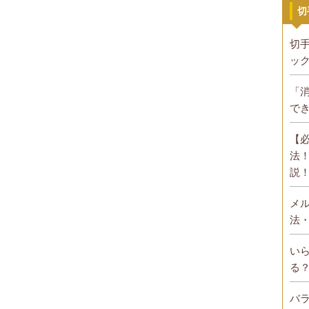
切
切
ッ
「
で
【
法
説
メ
法
い
る
バ