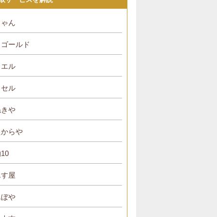
ちゃん
・ゴールド
リエル
イセル
ねきや
たからや
10
んす屋
んぼや