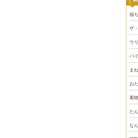
福
ザ
ウ
バ
ま
お
着物
た
な