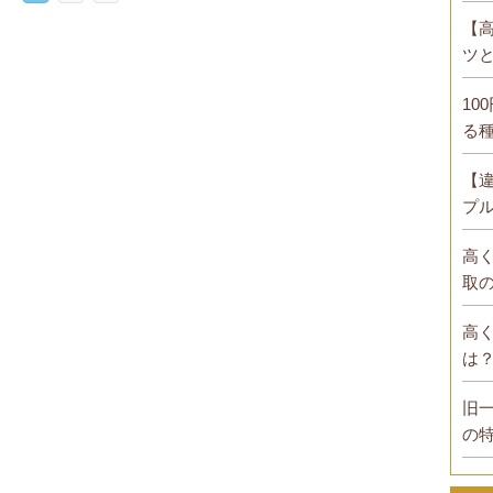
【
ツ
10
る
【
プ
高
取
高
は
旧
の