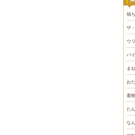
福
ザ
ウ
バ
ま
お
着物
た
な