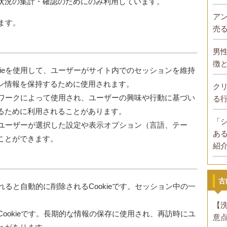
状況の集計・確認のためにのみ利用しています。
ア
します。
売
男
徴
kieを使用して、ユーザーがサイト内でのセッションを維持
ン情報を保持するために使用されます。
ク
ットワークによって使用され、ユーザーの興味や行動に基づい
る
るために利用されることがあります。
「
て、ユーザーが選択した設定や表示オプション（言語、テー
あ
ことができます。
紹
古
られると自動的に削除されるCookieです。セッション中の一
【
るCookieです。長期的な情報の保存に使用され、再訪時にユ
意