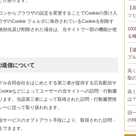
とがあります。
【
ソコンからブラウザの設定を変更することでCookieの受け入
ツ
Cookie フォルダに保存されているCookieを削除す
10
eの無効化及び削除された場合は、当サイトで一部の機能が使
る
【
プ
の送信について
高
取
グル合同会社をはじめとする第三者が提供する広告配信サ
ookieなどによってユーザーの当サイトへの訪問・行動履
高
は
ります。当該第三者によって取得された訪問・行動履歴情
シーに従って取り扱われます。
旧
の
信サービスのオプトアウト手段により、取得された訪問・
止できます。