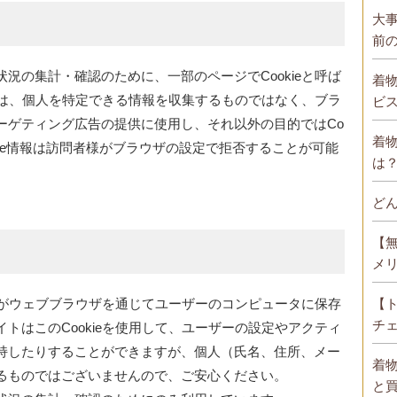
大
前
況の集計・確認のために、一部のページでCookieと呼ば
着
ieは、個人を特定できる情報を収集するものではなく、ブラ
ビ
ーゲティング広告の提供に使用し、それ以外の目的ではCo
着
okie情報は訪問者様がブラウザの設定で拒否することが可能
は
ど
【
メ
【
イトがウェブブラウザを通じてユーザーのコンピュータに保存
チ
トはこのCookieを使用して、ユーザーの設定やアクティ
持したりすることができますが、個人（氏名、住所、メー
着
るものではございませんので、ご安心ください。
と