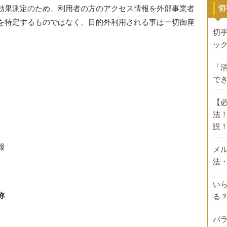
切
効果測定のため、利用者の方のアクセス情報を外部事業者
を特定するものではなく、目的外利用される事は一切御座
切
ッ
「
で
【
法
説
報
メ
法
）
い
称
る
バ