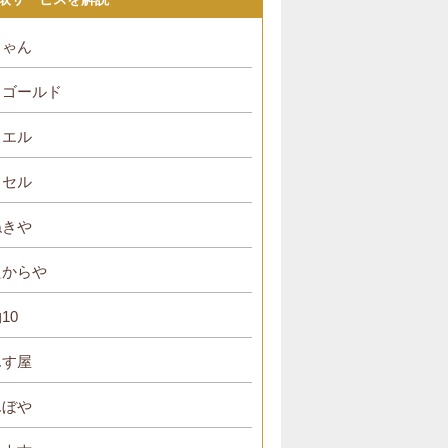
ちゃん
・ゴールド
リエル
イセル
ねきや
たからや
10
んす屋
んぼや