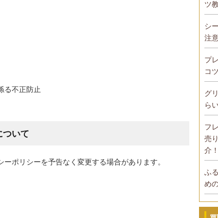
ツ
シ
注
プ
コ
係る不正防止
グ
ら
フ
について
売
介
シーポリシーを予告なく変更する場合があります。
ふ
め
買