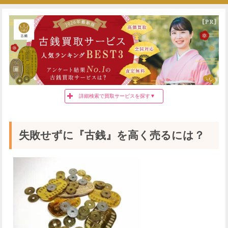
詳細検索で買取サービスを探す▼
都道府県
買取種別
失敗せずに『古銭』を高く売るには？
買取方法
希望する特徴
買取スピード