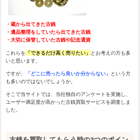
重視する
重視しない
こだわらない
ご相談のみも可能
希望する
希望しない
こだわらない
・蔵から出てきた古銭
こだわり条件
・遺品整理をしていたら出てきた古銭
・大切に保管していた古銭や記念通貨
女性査定員多数
当日現金払い
24時間申し込み可
1点か
ら査定
状態が悪くても査定可
これらを
「できるだけ高く売りたい」
とお考えの方も多
いと思います。
この条件で検索
ですが、
「どこに売ったら良いか分からない」
という方
も多いのではないでしょうか。
そこで当サイトでは、当社独自のアンケートを実施し、
ユーザー満足度が高かった古銭買取サービスを調査しま
した。
古銭を買取してもらう時の3つのポイン