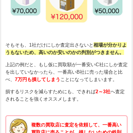
そもそも、1社だけにしか査定出さないと
相場が分かりよ
うもないため、高いのか安いのかの判別がつきません。
上記の例だと、もし仮に買取額が一番安いC社にしか査定
を出していなかったら、一番高いB社に売った場合と比
べ、
7万円も損してしまう
ことになってしまいます。
損するリスクを減らすためにも、できれば
2～3社
へ査定
されることを強くオススメします。
複数の買取店に査定を依頼して、一番高い
買取店に売ることが、損しないための鉄則