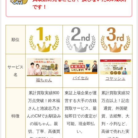
です！
順位
サービス
名
バイセル
コヤッシュ
福ちゃん
累計買取実績800
東証上場企業が運
累計買取実績32
万点突破！鈴木福
営する大手の古銭
万点以上！記念
さんと池波志乃さ
買取サービス。最
通貨、外国硬
特徴
んのCMでお馴染み
短即日での査定が
貨、古紙幣、大
の福ちゃん。親
可能。現金即払
判・小判など、
切、丁寧、高価買
い。
高値で売れた実