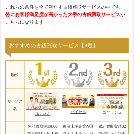
これらの条件を全て満たす古銭買取サービスの中でも、
特にお客様満足度が高かった大手の古銭買取サービス
が
こちらになります！
おすすめの古銭買取サービス【3選】
順位
サービス
名
バイセル
コヤッシュ
福ちゃん
累計買取実績800
東証上場企業が運
累計買取実績32
万点突破！鈴木福
営する大手の古銭
万点以上！記念