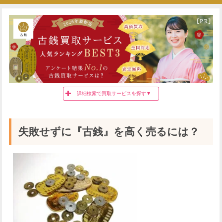
詳細検索で買取サービスを探す▼
都道府県
買取種別
失敗せずに『古銭』を高く売るには？
買取方法
希望する特徴
買取スピード