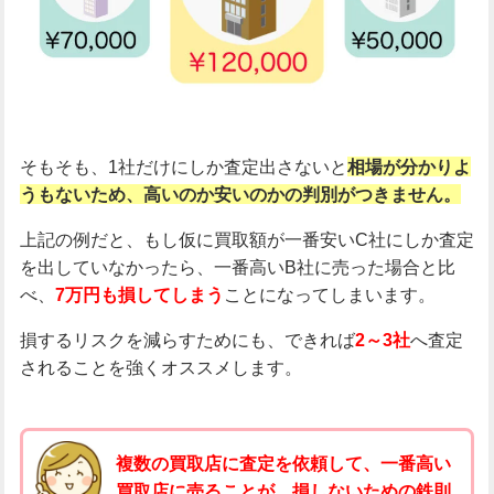
そもそも、1社だけにしか査定出さないと
相場が分かりよ
うもないため、高いのか安いのかの判別がつきません。
上記の例だと、もし仮に買取額が一番安いC社にしか査定
を出していなかったら、一番高いB社に売った場合と比
べ、
7万円も損してしまう
ことになってしまいます。
損するリスクを減らすためにも、できれば
2～3社
へ査定
されることを強くオススメします。
複数の買取店に査定を依頼して、一番高い
買取店に売ることが、損しないための鉄則