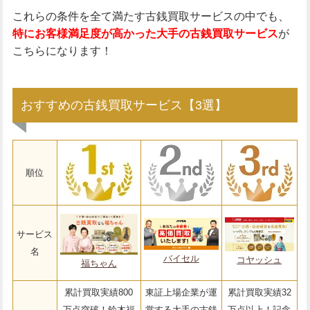
これらの条件を全て満たす古銭買取サービスの中でも、
特にお客様満足度が高かった大手の古銭買取サービス
が
こちらになります！
おすすめの古銭買取サービス【3選】
順位
サービス
名
バイセル
コヤッシュ
福ちゃん
累計買取実績800
東証上場企業が運
累計買取実績32
万点突破！鈴木福
営する大手の古銭
万点以上！記念