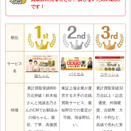
です！
順位
サービス
名
バイセル
コヤッシュ
福ちゃん
累計買取実績800
東証上場企業が運
累計買取実績32
万点突破！鈴木福
営する大手の古銭
万点以上！記念
さんと池波志乃さ
買取サービス。最
通貨、外国硬
特徴
んのCMでお馴染み
短即日での査定が
貨、古紙幣、大
の福ちゃん。親
可能。現金即払
判・小判など、
切、丁寧、高価買
い。
高値で売れた実