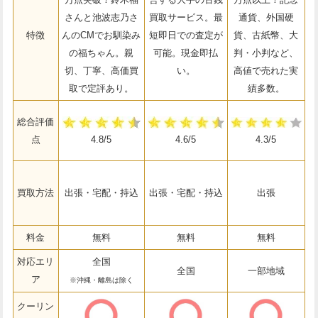
さんと池波志乃さ
買取サービス。最
通貨、外国硬
特徴
んのCMでお馴染み
短即日での査定が
貨、古紙幣、大
の福ちゃん。親
可能。現金即払
判・小判など、
切、丁寧、高価買
い。
高値で売れた実
取で定評あり。
績多数。
総合評価
点
4.8/5
4.6/5
4.3/5
買取方法
出張・宅配・持込
出張・宅配・持込
出張
料金
無料
無料
無料
対応エリ
全国
全国
一部地域
ア
※沖縄・離島は除く
クーリン