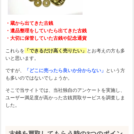
重視する
重視しない
こだわらない
ご相談のみも可能
希望する
希望しない
こだわらない
・蔵から出てきた古銭
こだわり条件
・遺品整理をしていたら出てきた古銭
・大切に保管していた古銭や記念通貨
女性査定員多数
当日現金払い
24時間申し込み可
1点か
ら査定
状態が悪くても査定可
これらを
「できるだけ高く売りたい」
とお考えの方も多
いと思います。
この条件で検索
ですが、
「どこに売ったら良いか分からない」
という方
も多いのではないでしょうか。
そこで当サイトでは、当社独自のアンケートを実施し、
ユーザー満足度が高かった古銭買取サービスを調査しま
した。
古銭を買取してもらう時の3つのポイン