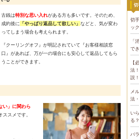
切
古銭は
特別な思い入れ
がある方も多いです。そのため、
切
成約後に
「やっぱり返品して欲しい」
などと、気が変わ
ッ
ってしまう場合も考えられます。
「
『クーリングオフ』が明記されていて『お客様相談窓
で
口』があれば、万が一の場合にも安心して返品してもら
うことができます。
【
法
説
メ
法
ない」に関わら
い
オススメです。
る
バ