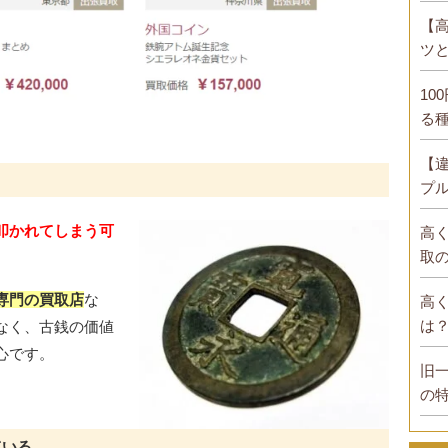
【
ツ
10
る
【
プ
叩かれてしまう可
高
取
専門の買取店
な
高
は
なく、古銭の価値
心です。
旧
の
ている