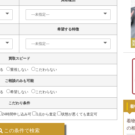
買取種別
希望する特徴
買取スピード
る
重視しない
こだわらない
ご相談のみも可能
る
希望しない
こだわらない
こだわり条件
着
24時間申し込み可
1点から査定
状態が悪くても査定可
着
の
この条件で検索