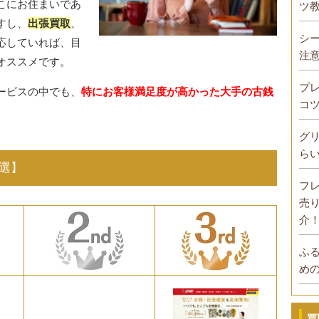
こにお住まいであ
ツ
すし、
出張買取
、
シ
応していれば、目
注
オススメです。
プ
ービスの中でも、
特にお客様満足度が高かった大手の古銭
コ
グ
ら
選】
フ
売
介
ふ
め
買