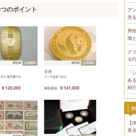
3つのポイント
ア
売
男
徴
ク
る
「
あ
紹
古
【
意