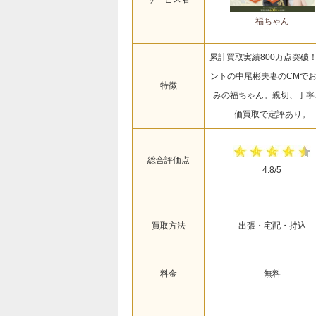
福ちゃん
累計買取実績800万点突破
ントの中尾彬夫妻のCMで
特徴
みの福ちゃん。親切、丁寧
価買取で定評あり。
総合評価点
4.8/5
買取方法
出張・宅配・持込
料金
無料