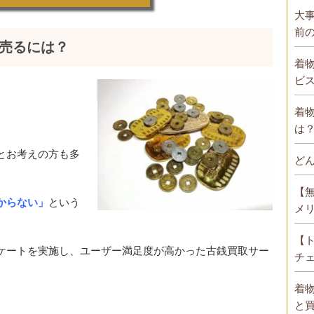
大
前
売るには？
着
ビ
着
は
とお考えの方も多
ど
【
からない」
という
メ
【
ケートを実施し、ユーザー満足度が高かった古銭買取サー
チ
着
と