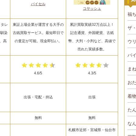
バイセル
コヤッシュ
福
！タレ
東証上場企業が運営する大手の
累計買取実績32万点以上！
ザ
お馴染
古銭買取サービス。最短即日で
記念通貨、外国硬貨、古紙
ウ
、高
の査定が可能。現金即払い。
幣、大判・小判など、高値で
売れた実績多数。
バ
ま
4.6/5
4.3/5
お
着物
出張・宅配・持込
出張
た
無料
無料
な
札幌市近郊・宮城県・仙台市