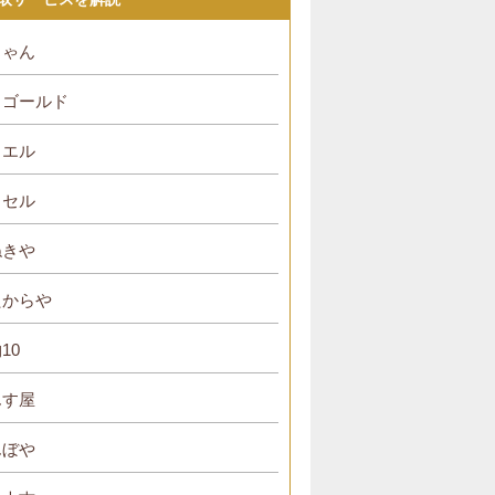
ちゃん
・ゴールド
リエル
イセル
ねきや
たからや
10
んす屋
んぼや