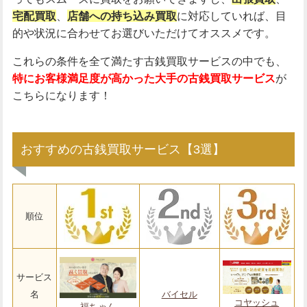
宅配買取
、
店舗への持ち込み買取
に対応していれば、目
的や状況に合わせてお選びいただけてオススメです。
これらの条件を全て満たす古銭買取サービスの中でも、
特にお客様満足度が高かった大手の古銭買取サービス
が
こちらになります！
おすすめの古銭買取サービス【3選】
順位
サービス
名
バイセル
コヤッシュ
福ちゃん