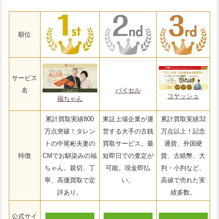
順位
サービス
名
バイセル
コヤッシュ
福ちゃん
累計買取実績800
東証上場企業が運
累計買取実績32
万点突破！タレン
営する大手の古銭
万点以上！記念
トの中尾彬夫妻の
買取サービス。最
通貨、外国硬
特徴
CMでお馴染みの福
短即日での査定が
貨、古紙幣、大
ちゃん。親切、丁
可能。現金即払
判・小判など、
寧、高価買取で定
い。
高値で売れた実
評あり。
績多数。
公式サイ