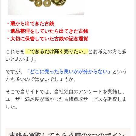
重視する
重視しない
こだわらない
ご相談のみも可能
希望する
希望しない
こだわらない
・蔵から出てきた古銭
こだわり条件
・遺品整理をしていたら出てきた古銭
・大切に保管していた古銭や記念通貨
女性査定員多数
当日現金払い
24時間申し込み可
1点か
ら査定
状態が悪くても査定可
これらを
「できるだけ高く売りたい」
とお考えの方も多
いと思います。
この条件で検索
ですが、
「どこに売ったら良いかが分からない」
という
方も多いのではないでしょうか。
そこで当サイトでは、当社独自のアンケートを実施し、
ユーザー満足度が高かった古銭買取サービスを調査しま
した。
古銭を買取してもらう時の3つのポイン