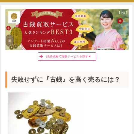
詳細検索で買取サービスを探す▼
都道府県
買取種別
失敗せずに『古銭』を高く売るには？
買取方法
希望する特徴
買取スピード