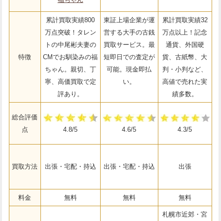
累計買取実績800
東証上場企業が運
累計買取実績32
万点突破！タレン
営する大手の古銭
万点以上！記念
トの中尾彬夫妻の
買取サービス。最
通貨、外国硬
特徴
CMでお馴染みの福
短即日での査定が
貨、古紙幣、大
ちゃん。親切、丁
可能。現金即払
判・小判など、
寧、高価買取で定
い。
高値で売れた実
評あり。
績多数。
総合評価
点
4.8/5
4.6/5
4.3/5
買取方法
出張・宅配・持込
出張・宅配・持込
出張
料金
無料
無料
無料
札幌市近郊・宮