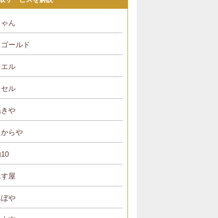
ちゃん
・ゴールド
リエル
イセル
ねきや
たからや
10
んす屋
んぼや