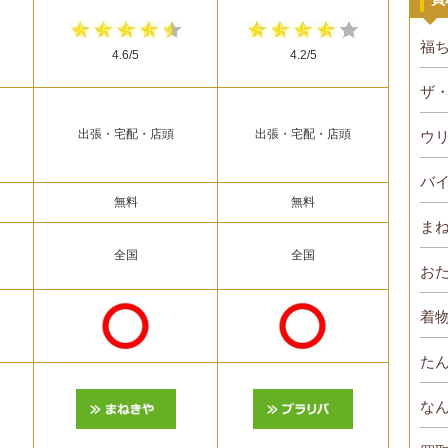
福
4.6/5
4.2/5
ザ
出張・宅配・店頭
出張・宅配・店頭
ウ
バ
無料
無料
ま
全国
全国
お
着物
た
な