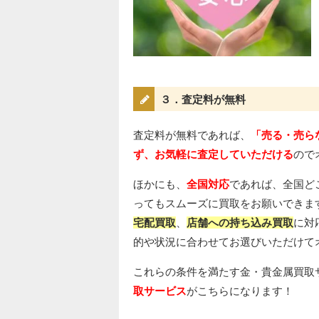
３．査定料が無料
査定料が無料であれば、
「売る・売ら
ず、お気軽に査定していただける
ので
ほかにも、
全国対応
であれば、全国ど
ってもスムーズに買取をお願いできま
宅配買取
、
店舗への持ち込み買取
に対
的や状況に合わせてお選びいただけて
これらの条件を満たす金・貴金属買取
取サービス
がこちらになります！