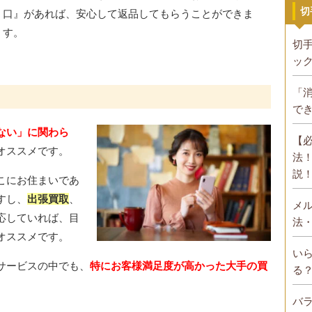
切
口』があれば、安心して返品してもらうことができま
す。
切
ッ
「
で
ない」に関わら
【
オススメです。
法
説
こにお住まいであ
すし、
出張買取
、
メ
応していれば、目
法
オススメです。
い
サービスの中でも、
特にお客様満足度が高かった大手の買
る
バ