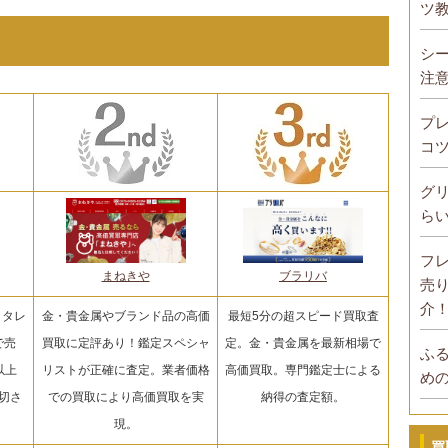
ツ
シ
注
プ
コ
グ
ら
フ
まねきや
ブラリバ
売
介
！タレ
金・貴金属やブランド品の高価
最短5分の超スピード買取査
で売
買取に定評あり！鑑定スペシャ
定。金・貴金属を最新相場で
ふ
以上
リストが正確に査定。業者価格
高価買取。専門鑑定士による
め
切さ
での買取により高価買取を実
納得の査定額。
現。
買