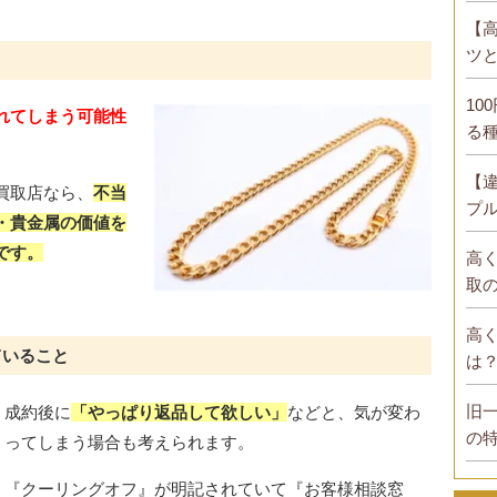
【
ツ
10
れてしまう可能性
る
【
買取店なら、
不当
プ
・貴金属の価値を
です。
高
取
高
ていること
は
旧
成約後に
「やっぱり返品して欲しい」
などと、気が変わ
の
ってしまう場合も考えられます。
『クーリングオフ』が明記されていて『お客様相談窓