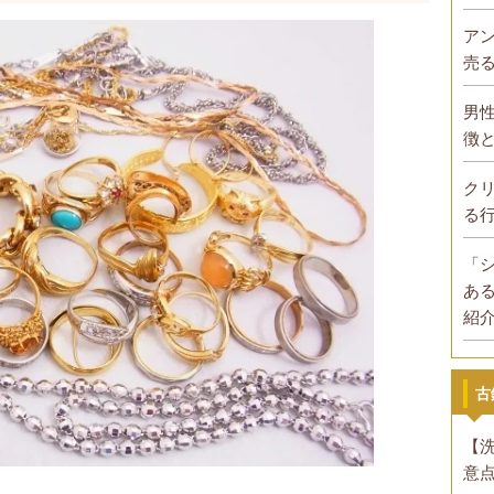
ア
売
男
徴
ク
る
「
あ
紹
古
【
意