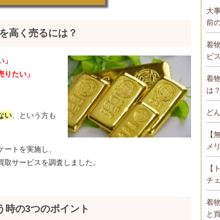
大
前
を高く売るには？
着
ビ
い」
売りたい」
着
は
ど
ない
、という方も
【
メ
ケートを実施し、
買取サービスを調査しました。
【
チ
着
う時の3つのポイント
と