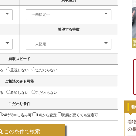
買取種別
希望する特徴
買取スピード
る
重視しない
こだわらない
ご相談のみも可能
る
希望しない
こだわらない
こだわり条件
着
24時間申し込み可
1点から査定
状態が悪くても査定可
着
の
この条件で検索