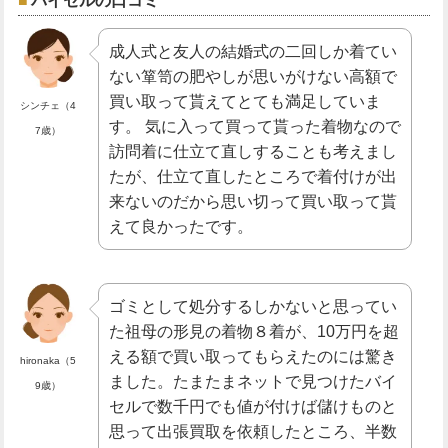
成人式と友人の結婚式の二回しか着てい
ない箪笥の肥やしが思いがけない高額で
買い取って貰えてとても満足していま
シンチェ（4
す。 気に入って買って貰った着物なので
7歳）
訪問着に仕立て直しすることも考えまし
たが、仕立て直したところで着付けが出
来ないのだから思い切って買い取って貰
えて良かったです。
ゴミとして処分するしかないと思ってい
た祖母の形見の着物８着が、10万円を超
える額で買い取ってもらえたのには驚き
hironaka（5
ました。たまたまネットで見つけたバイ
9歳）
セルで数千円でも値が付けば儲けものと
思って出張買取を依頼したところ、半数