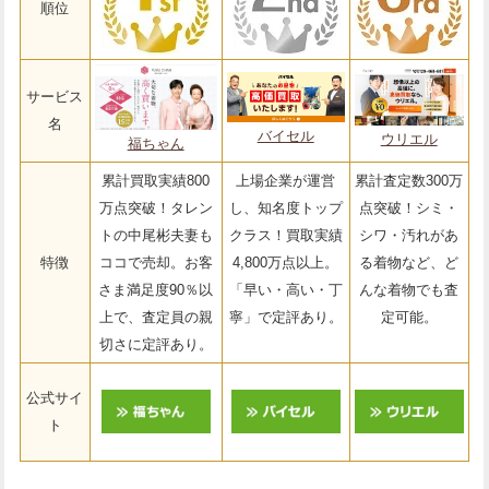
順位
サービス
名
バイセル
ウリエル
福ちゃん
累計買取実績800
上場企業が運営
累計査定数300万
万点突破！タレン
し、知名度トップ
点突破！シミ・
トの中尾彬夫妻も
クラス！買取実績
シワ・汚れがあ
特徴
ココで売却。お客
4,800万点以上。
る着物など、ど
さま満足度90％以
「早い・高い・丁
んな着物でも査
上で、査定員の親
寧」で定評あり。
定可能。
切さに定評あり。
公式サイ
ト