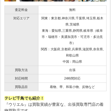
査定料金
無料
対応エリア
関東：東京都,神奈川県,千葉県,埼玉県,栃木
県,茨城県
東海：愛知県,三重県,静岡県,岐阜県（岐阜
市・瑞穂市・美濃加茂市・可児市・多治見
市）
関西：大阪府,京都府,兵庫県,滋賀県,奈良県,
和歌山県
中国：岡山県
買取方法
出張
対応時間
24時間対応
買取品目
着物、帯、和装小物、反物など
テレビ千鳥でも紹介！
『ウリエル』は買取実績が豊富な、出張買取専門店の着
物買取店です。