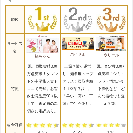
順位
サービス
名
バイセル
ウリエル
福ちゃん
累計買取実績800
上場企業が運営
累計査定数300万
万点突破！タレン
し、知名度トップ
点突破！シミ・
トの中尾彬夫妻も
クラス！買取実績
シワ・汚れがあ
特徴
ココで売却。お客
4,800万点以上。
る着物など、ど
さま満足度90％以
「早い・高い・丁
んな着物でも査
上で、査定員の親
寧」で定評あり。
定可能。
切さに定評あり。
総合評価
点
4.7/5
4.5/5
4.1/5