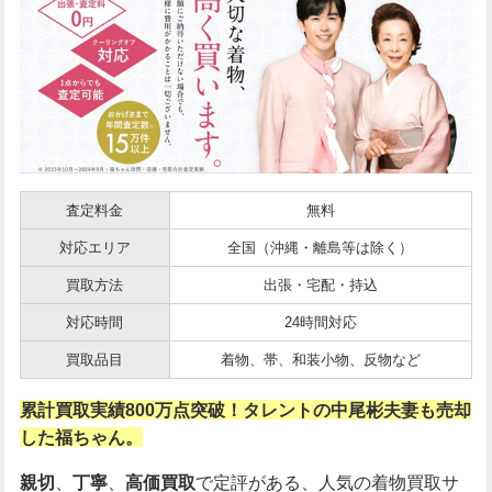
査定料金
無料
対応エリア
全国（沖縄・離島等は除く）
買取方法
出張・宅配・持込
対応時間
24時間対応
買取品目
着物、帯、和装小物、反物など
累計買取実績800万点突破！タレントの中尾彬夫妻も売却
した福ちゃん。
親切
、
丁寧
、
高価買取
で定評がある、人気の着物買取サ